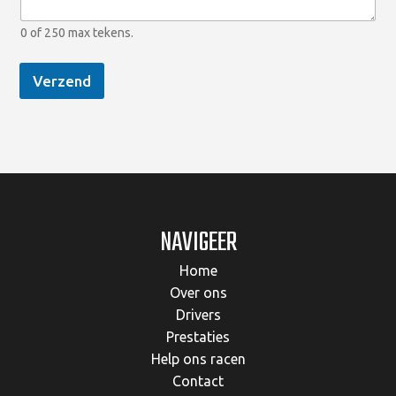
*
0 of 250 max tekens.
Verzend
NAVIGEER
Home
Over ons
Drivers
Prestaties
Help ons racen
Contact