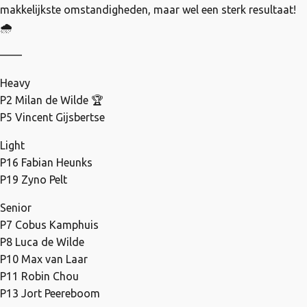
makkelijkste omstandigheden, maar wel een sterk resultaat!
🌧️
——
Heavy
P2 Milan de Wilde 🏆
P5 Vincent Gijsbertse
Light
P16 Fabian Heunks
P19 Zyno Pelt
Senior
P7 Cobus Kamphuis
P8 Luca de Wilde
P10 Max van Laar
P11 Robin Chou
P13 Jort Peereboom